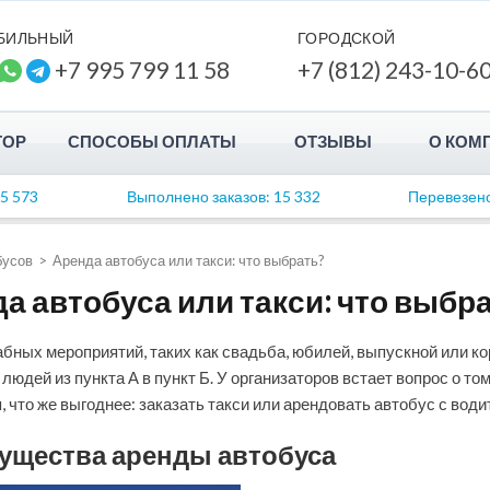
БИЛЬНЫЙ
ГОРОДСКОЙ
+7 995 799 11 58
+7 (812) 243-10-6
ТОР
СПОСОБЫ ОПЛАТЫ
ОТЗЫВЫ
О КОМ
 5 573
Выполнено заказов: 15 332
Перевезено
Пра
Воп
бусов
>
Аренда автобуса или такси: что выбрать?
да автобуса или такси: что выбр
Сот
бных мероприятий, таких как свадьба, юбилей, выпускной или к
Вак
людей из пункта А в пункт Б. У организаторов встает вопрос о том
 что же выгоднее: заказать такси или арендовать автобус с води
мущества аренды автобуса