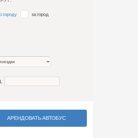
о городу
за город
IL