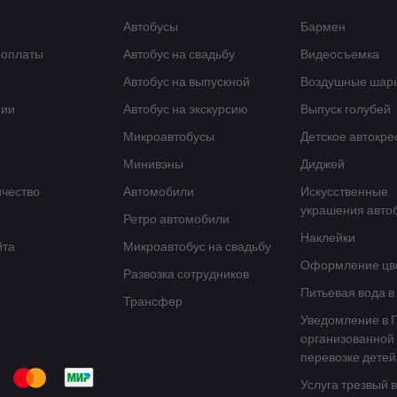
Автобусы
Бармен
 оплаты
Автобус на свадьбу
Видеосъемка
Автобус на выпускной
Воздушные шар
нии
Автобус на экскурсию
Выпуск голубей
Микроавтобусы
Детское автокре
и
Минивэны
Диджей
чество
Автомобили
Искусственные
украшения авто
Ретро автомобили
Наклейки
йта
Микроавтобус на свадьбу
Оформление цв
Развозка сотрудников
Питьевая вода в
Трансфер
Уведомление в 
организованной
перевозке детей
Услуга трезвый 