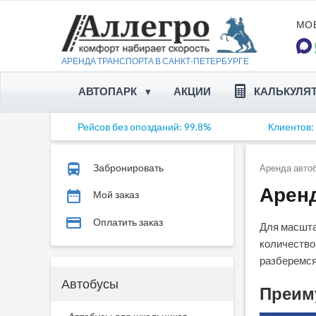
МО
АРЕНДА ТРАНСПОРТА В
САНКТ-
ПЕТЕРБУРГЕ
АВТОПАРК
АКЦИИ
КАЛЬКУЛЯ
Рейсов без опозданий: 99.8%
Клиентов:
Автобусы
Микроавтобусы
Забронировать
Аренда авто
Арен
Мой заказ
Минивэны
Оплатить заказ
Для масшта
Автомобили
количество 
разберемся,
Ретро-автомобили
Автобусы
Преи