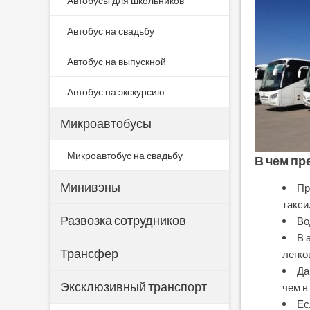
Автобусы для школьников
Автобус на свадьбу
Автобус на выпускной
Автобус на экскурсию
Микроавтобусы
Микроавтобус на свадьбу
В чем п
Минивэны
Пр
такси
Развозка сотрудников
Во
В 
Трансфер
легко
Да
Эксклюзивный транспорт
чем в
Ес