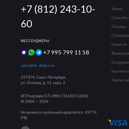
+7 (812) 243-10-
Акции
Способы
60
Отзывы
О компа
МЕССЕНДЖЕРЫ
Новости
+7 995 799 11 58
Ваканси
Сотрудни
zakaz@tk-allegro.ru
Контакты
197374
,
Санкт-Петербург
,
Карта са
ул. Оптиков, д. 51, корп. 2
ИП Разубаев О.П.
ИНН 731602152836
© 2004 — 2026
Не является публичной офертой (ст. 437 ГК
РФ).