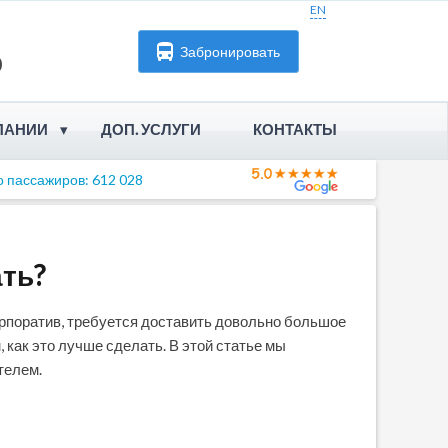
EN
Забронировать
0
ПАНИИ
ДОП. УСЛУГИ
КОНТАКТЫ
 пассажиров: 612 028
вила аренды
росы и Ответы
ать?
рудничество
орпоратив, требуется доставить довольно большое
ансии
, как это лучше сделать. В этой статье мы
телем.