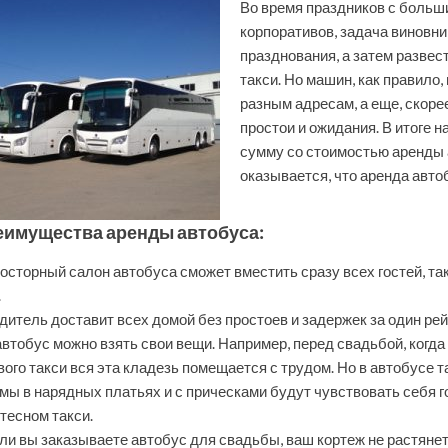
Во время праздников с больш
корпоративов, задача виновни
празднования, а затем развес
такси. Но машин, как правило
разным адресам, а еще, скоре
простои и ожидания. В итоге 
сумму со стоимостью аренды а
оказывается, что аренда авто
реимущества аренды автобуса:
осторный салон автобуса сможет вместить сразу всех гостей, та
.
дитель доставит всех домой без простоев и задержек за один рей
автобус можно взять свои вещи. Например, перед свадьбой, когда 
вого такси вся эта кладезь помещается с трудом. Но в автобусе т
мы в нарядных платьях и с прическами будут чувствовать себя г
 тесном такси.
ли вы заказываете автобус для свадьбы, ваш кортеж не растянет