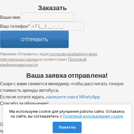
Заказать
Ваше имя
Ваш телефон
*
ОТПРАВИТЬ
Нажимая «Отправить», я даю
согласие на обработку моих
персональных данных
в соответствии с
Политикой
конфиденциальности
.
Ваша заявка отправлена!
Скоро с вами свяжется менеджер, чтобы рассчитать точную
стоимость аренды автобуса.
Если не хотите ждать,
напишите нам в WhatsApp
Спасибо за обращение!
Спасибо за ваш отзыв!
Мы используем cookie для улучшения работы сайта. Оставаясь
на сайте, вы соглашаетесь с
Политикой использования cookie
Отзыв будет опубликован на сайте после
Понятно
прохождения модерации.